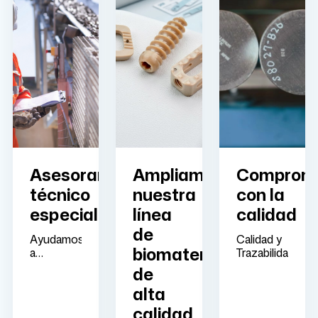
Asesoramiento
Ampliamos
Comprome
técnico
nuestra
con la
especializado
línea
calidad
de
Ayudamos
Calidad y
biomateriales
a
Trazabilidad
nuestros
de
clientes
alta
en la
determinación
calidad