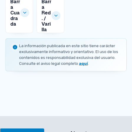
Barr
Barr
a
a
Cua
Red
dra
. /
da
Vari
MEDIDAS
lla
DISPONIBLES
MEDIDAS
DISPONIBLES
E
La información publicada en este sitio tiene carácter
/
Ø
exclusivamente informativo y orientativo. El uso de los
C
2
contenidos es responsabilidad exclusiva del usuario.
a
Ø
Ø
Ø
.
Consulte el aviso legal completo
aquí
.
r
Ø
1
1
2
4
a
1
.
.
.
m
s
m
2
6
4
m
1
m
m
m
m
x
2
x
m
m
m
1
m
1
x
x
x
5
m
5
1
1
1
0
x
0
5
5
5
m
1
m
0
0
0
m
2
m
m
m
m
1
m
m
m
m
%
m
T
h