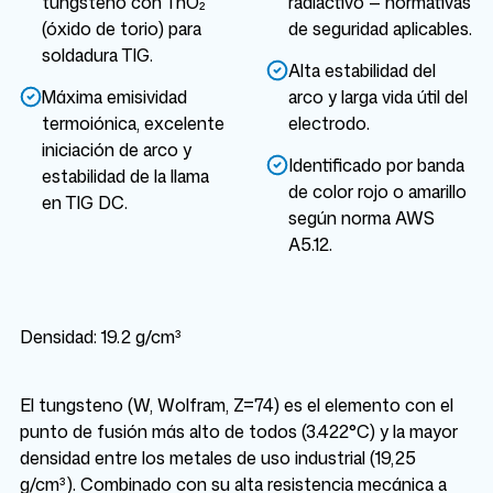
tungsteno con ThO₂
radiactivo — normativas
(óxido de torio) para
de seguridad aplicables.
soldadura TIG.
Alta estabilidad del
Máxima emisividad
arco y larga vida útil del
termoiónica, excelente
electrodo.
iniciación de arco y
Identificado por banda
estabilidad de la llama
de color rojo o amarillo
en TIG DC.
según norma AWS
A5.12.
Densidad: 19.2 g/cm³
El tungsteno (W, Wolfram, Z=74) es el elemento con el
punto de fusión más alto de todos (3.422°C) y la mayor
densidad entre los metales de uso industrial (19,25
g/cm³). Combinado con su alta resistencia mecánica a