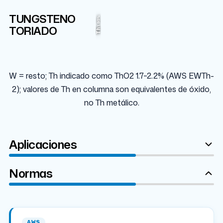
TUNGSTENO
W
1.95%
97.3%
TORIADO
Th
W = resto; Th indicado como ThO2 1.7–2.2% (AWS EWTh-
2); valores de Th en columna son equivalentes de óxido,
no Th metálico.
Aplicaciones
Normas
AWS