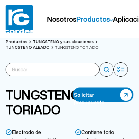
Nosotros
Productos
Aplicac
Productos
TUNGSTENO y sus aleaciones
TUNGSTENO ALEADO
TUNGSTENO TORIADO
TUNGSTENO
Solicitar
presupuesto
TORIADO
Electrodo de
Contiene torio