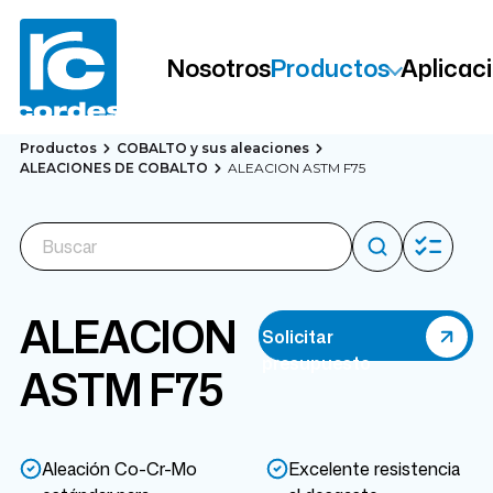
Nosotros
Productos
Aplicac
Productos
COBALTO y sus aleaciones
ALEACIONES DE COBALTO
ALEACION ASTM F75
ALEACION
Solicitar
presupuesto
ASTM F75
Aleación Co-Cr-Mo
Excelente resistencia