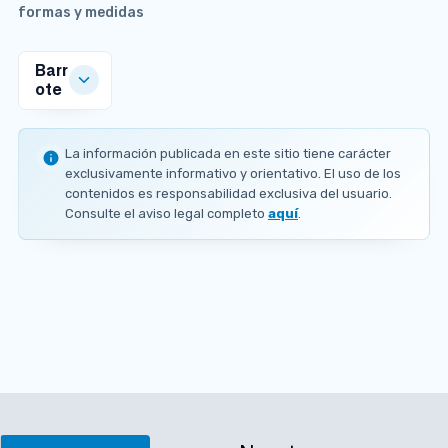
formas y medidas
Barr
ote
MEDIDAS
DISPONIBLES
La información publicada en este sitio tiene carácter
N
exclusivamente informativo y orientativo. El uso de los
D
contenidos es responsabilidad exclusiva del usuario.
0
A PEDIDO
Consulte el aviso legal completo
aquí
.
m
m