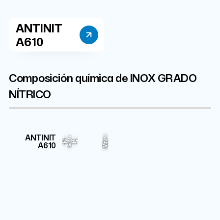
ANTINIT
A610
Composición química de INOX GRADO
NÍTRICO
Cr
Fe
Ni
Mo
ANTINIT
2%
1%
4.5%
16%
18.5%
57.745%
C
N
P
S
A610
Mn
Si