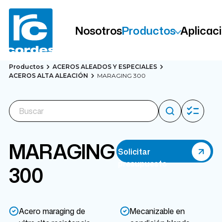
Nosotros
Productos
Aplicac
Productos
ACEROS ALEADOS Y ESPECIALES
ACEROS ALTA ALEACIÓN
MARAGING 300
MARAGING
Solicitar
presupuesto
300
Acero maraging de
Mecanizable en