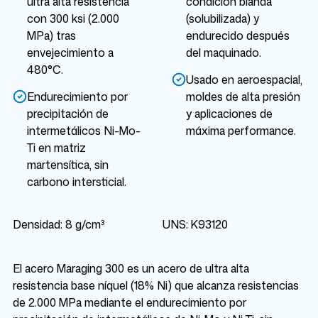
ultra alta resistencia
condición blanda
con 300 ksi (2.000
(solubilizada) y
MPa) tras
endurecido después
envejecimiento a
del maquinado.
480°C.
Usado en aeroespacial,
Endurecimiento por
moldes de alta presión
precipitación de
y aplicaciones de
intermetálicos Ni-Mo-
máxima performance.
Ti en matriz
martensítica, sin
carbono intersticial.
Densidad: 8 g/cm³
UNS: K93120
El acero Maraging 300 es un acero de ultra alta
resistencia base níquel (18% Ni) que alcanza resistencias
de 2.000 MPa mediante el endurecimiento por