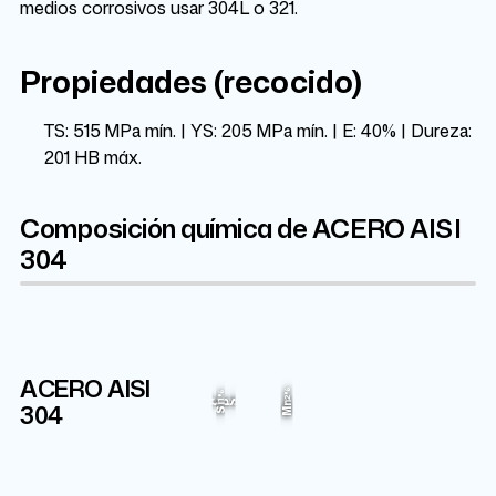
medios corrosivos usar 304L o 321.
Propiedades (recocido)
TS: 515 MPa mín. | YS: 205 MPa mín. | E: 40% | Dureza:
201 HB máx.
Composición química de ACERO AISI
304
ACERO AISI
Cr
Fe
Ni
2%
1%
9.25%
19%
68.595%
304
C
P
S
Mn
Si