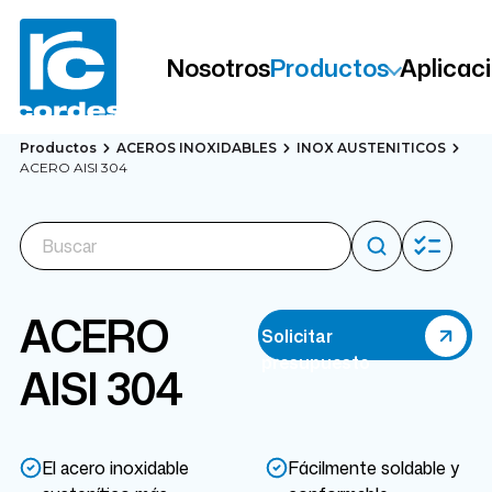
Nosotros
Productos
Aplicac
Productos
ACEROS INOXIDABLES
INOX AUSTENITICOS
ACERO AISI 304
ACERO
Solicitar
presupuesto
AISI 304
El acero inoxidable
Fácilmente soldable y