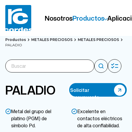
Nosotros
Productos
Aplicac
Productos
METALES PRECIOSOS
METALES PRECIOSOS
PALADIO
PALADIO
Solicitar
presupuesto
Metal del grupo del
Excelente en
platino (PGM) de
contactos eléctricos
símbolo Pd.
de alta confiabilidad.