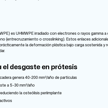
E) es UHMWPE irradiado con electrones o rayos gamma a do
leno (entrecruzamiento o crosslinking). Estos enlaces adiciona
 prácticamente la deformación plástica bajo carga sostenida y
ar.
a el desgaste en prótesis
cadera genera 40-200 mm³/año de partículas
gaste a 5-30 mm³/año
duciendo la osteólisis periimplante
 activos