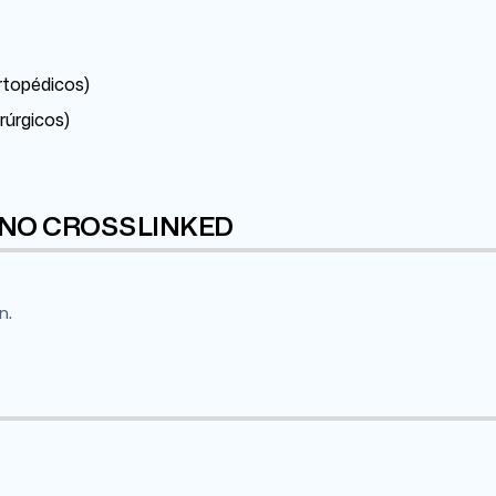
rtopédicos)
rúrgicos)
ILENO CROSSLINKED
n.