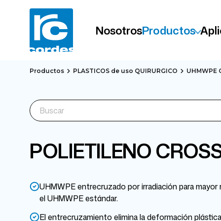
Nosotros
Productos
Apl
Productos
PLASTICOS de uso QUIRURGICO
UHMWPE 
POLIETILENO CROS
UHMWPE entrecruzado por irradiación para mayor r
el UHMWPE estándar.
El entrecruzamiento elimina la deformación plástica