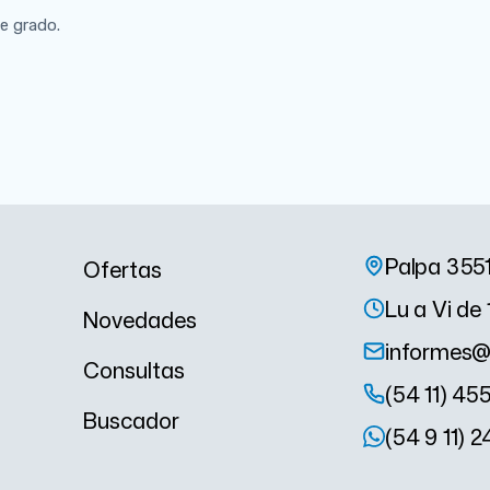
e grado.
Palpa 355
Ofertas
Lu a Vi de 
Novedades
informes@
Consultas
(54 11) 45
Buscador
(54 9 11) 