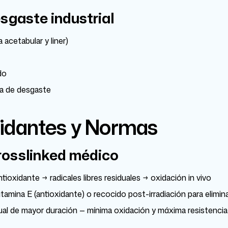
sgaste industrial
 acetabular y liner)
do
cia de desgaste
xidantes y Normas
osslinked médico
ntioxidante → radicales libres residuales → oxidación in vivo
itamina E (antioxidante) o recocido post-irradiación para eliminar
ual de mayor duración — mínima oxidación y máxima resistencia