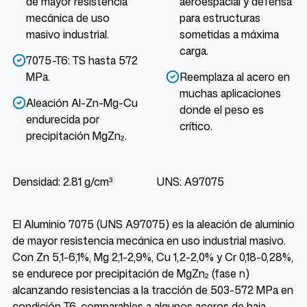
de mayor resistencia
aeroespacial y defensa
mecánica de uso
para estructuras
masivo industrial.
sometidas a máxima
carga.
7075-T6: TS hasta 572
MPa.
Reemplaza al acero en
muchas aplicaciones
Aleación Al-Zn-Mg-Cu
donde el peso es
endurecida por
crítico.
precipitación MgZn₂.
Densidad: 2.81 g/cm³
UNS: A97075
El Aluminio 7075 (UNS A97075) es la aleación de aluminio
de mayor resistencia mecánica en uso industrial masivo.
Con Zn 5,1-6,1%, Mg 2,1-2,9%, Cu 1,2-2,0% y Cr 0,18-0,28%,
se endurece por precipitación de MgZn₂ (fase η)
alcanzando resistencias a la tracción de 503-572 MPa en
condición T6, comparables a algunos aceros de baja