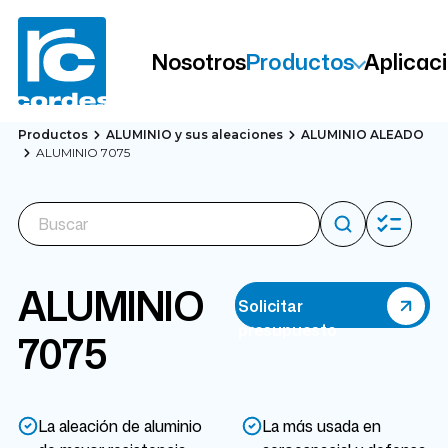
Nosotros
Productos
Aplicac
Productos
ALUMINIO y sus aleaciones
ALUMINIO ALEADO
ALUMINIO 7075
ALUMINIO
Solicitar
presupuesto
7075
La aleación de aluminio
La más usada en