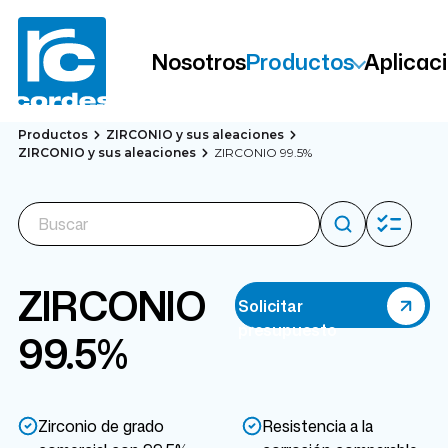
Nosotros
Productos
Aplicac
Productos
ZIRCONIO y sus aleaciones
ZIRCONIO y sus aleaciones
ZIRCONIO 99.5%
ZIRCONIO
Solicitar
presupuesto
99.5%
Zirconio de grado
Resistencia a la