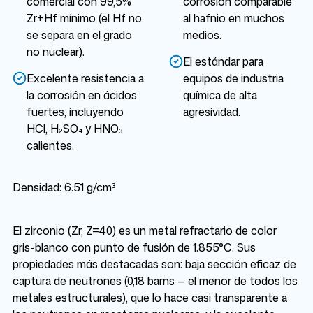
comercial con 99,5%
corrosión comparable
Zr+Hf mínimo (el Hf no
al hafnio en muchos
se separa en el grado
medios.
no nuclear).
El estándar para
Excelente resistencia a
equipos de industria
la corrosión en ácidos
química de alta
fuertes, incluyendo
agresividad.
HCl, H₂SO₄ y HNO₃
calientes.
Densidad: 6.51 g/cm³
El zirconio (Zr, Z=40) es un metal refractario de color
gris-blanco con punto de fusión de 1.855°C. Sus
propiedades más destacadas son: baja sección eficaz de
captura de neutrones (0,18 barns — el menor de todos los
metales estructurales), que lo hace casi transparente a