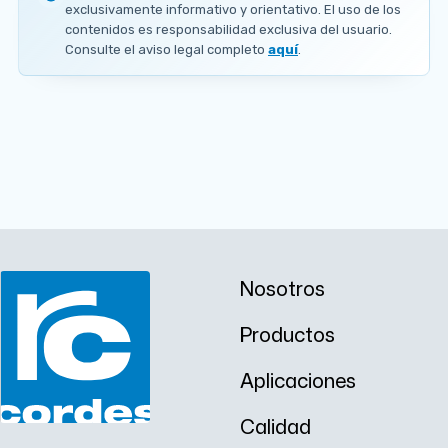
E
exclusivamente informativo y orientativo. El uso de los
s
contenidos es responsabilidad exclusiva del usuario.
p
Consulte el aviso legal completo
aquí
.
e
s
o
r
0
.
1
A PEDIDO
2
7
m
m
x
1
2
Nosotros
5
m
Productos
m
Aplicaciones
Calidad