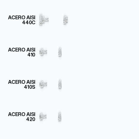
Cr
Fe
ACERO AISI
1.075%
1%
1%
Mo
17%
79.105%
P
S
440C
Mn
Si
C
Fe
Cr
ACERO AISI
1%
1%
12.5%
85.28%
C
P
S
410
Mn
Si
Fe
Cr
ACERO AISI
1%
1%
12.5%
85.35%
C
P
S
410S
Mn
Si
Fe
Cr
ACERO AISI
1%
1%
13%
84.655%
C
P
S
420
Mn
Si