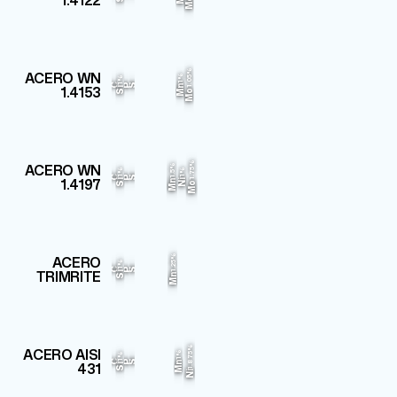
1.4122
Mo
Cr
Fe
ACERO WN
1.05%
1%
1%
16.5%
80.38%
C
P
S
1.4153
Mn
Si
Mo
Fe
Cr
ACERO WN
1.75%
1.5%
1%
1%
13%
81.67%
C
P
S
1.4197
Si
Ni
Mn
Mo
Fe
Cr
ACERO
1.25%
1%
13%
84.34%
C
P
S
TRIMRITE
Si
Mn
Fe
Cr
1.875%
ACERO AISI
1%
1%
16%
79.855%
C
P
S
431
Mn
Si
Ni