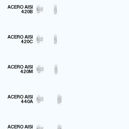
Fe
Cr
ACERO AISI
1%
1%
13%
84.62%
C
P
S
420B
Mn
Si
Fe
Cr
ACERO AISI
1%
1%
13%
84.54%
C
P
S
420C
Mn
Si
Fe
Cr
ACERO AISI
1%
1%
13%
84.73%
C
P
S
420M
Mn
Si
Cr
Fe
ACERO AISI
1%
1%
Mo
17%
79.505%
C
P
S
440A
Mn
Si
Cr
Fe
ACERO AISI
1%
1%