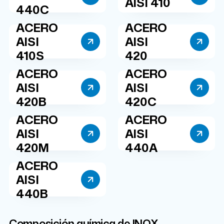
AISI 410
440C
ACERO
ACERO
AISI
AISI
410S
420
ACERO
ACERO
AISI
AISI
420B
420C
ACERO
ACERO
AISI
AISI
420M
440A
ACERO
AISI
440B
Composición química de INOX