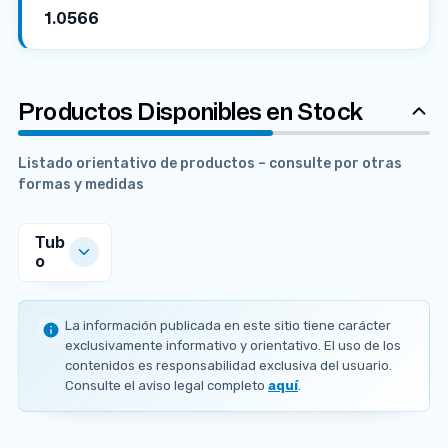
1.0566
Productos Disponibles en Stock
Listado orientativo de productos – consulte por otras
formas y medidas
Tub
o
MEDIDAS
DISPONIBLES
La información publicada en este sitio tiene carácter
Ø
Ø
Ø
Ø
exclusivamente informativo y orientativo. El uso de los
e
e
e
e
contenidos es responsabilidad exclusiva del usuario.
Ø
2
2
2
6
e
Consulte el aviso legal completo
aquí
.
1
1
1
0
2
.
.
.
.
6
3
3
3
3
.
m
m
m
m