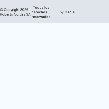
4
.
0
m
9
. Todos los
2
© Copyright 2026
m
5
derechos
by
Osole
m
Roberto Cordes SA
s
m
m
reservados
/
m
c