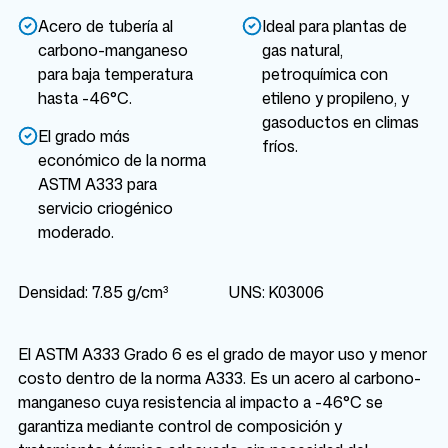
Acero de tubería al
Ideal para plantas de
carbono-manganeso
gas natural,
para baja temperatura
petroquímica con
hasta -46°C.
etileno y propileno, y
gasoductos en climas
El grado más
fríos.
económico de la norma
ASTM A333 para
servicio criogénico
moderado.
Densidad: 7.85 g/cm³
UNS: K03006
El ASTM A333 Grado 6 es el grado de mayor uso y menor
costo dentro de la norma A333. Es un acero al carbono-
manganeso cuya resistencia al impacto a -46°C se
garantiza mediante control de composición y