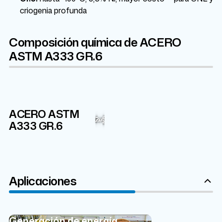
criogenia profunda
Composición química de ACERO
ASTM A333 GR.6
ACERO ASTM
Fe
Mn
98.875%
Si
A333 GR.6
C
P
S
Aplicaciones
Generación de energía