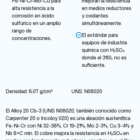
Fe-Ni-Cr-Mo-Cu para
mejoran la resistencia
alta resistencia a la
en medios reductores
corrosión en ácido
y oxidantes
sulfúrico en un amplio
simultáneamente.
rango de
El estándar para
concentraciones.
equipos de industria
química con H₂SO₄
donde el 316L no es
suficiente.
Densidad: 8.07 g/cm³
UNS: N08020
El Alloy 20 Cb-3 (UNS N08020, también conocido como
Carpenter 20 o Incoloy 020) es una aleación austenítica
Fe-Ni-Cr con Ni 32-38%, Cr 19-21%, Mo 2-3%, Cu 3-4% y
Nb 8×C mín. El cobre mejora la resistencia en H₂SO₄ en