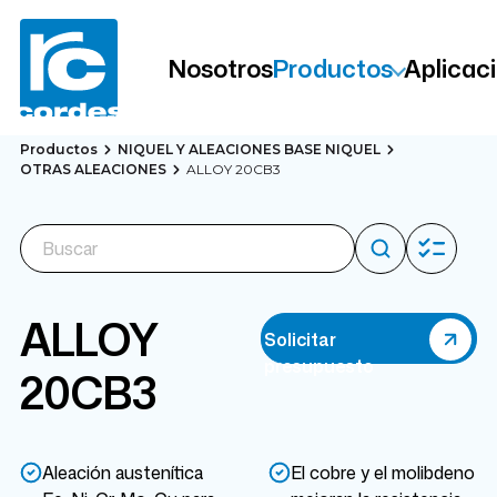
Nosotros
Productos
Aplicac
Productos
NIQUEL Y ALEACIONES BASE NIQUEL
OTRAS ALEACIONES
ALLOY 20CB3
ALLOY
Solicitar
presupuesto
20CB3
Aleación austenítica
El cobre y el molibdeno