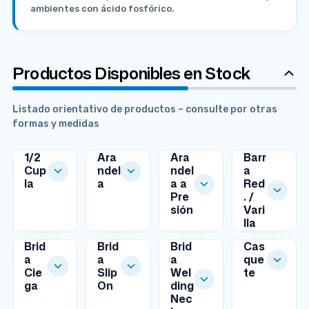
ambientes con ácido fosfórico.
Productos Disponibles en Stock
Listado orientativo de productos – consulte por otras
formas y medidas
1/2
Ara
Ara
Barr
Cup
ndel
ndel
a
la
a
a a
Red
MEDIDAS
MEDIDAS
Pre
. /
DISPONIBLES
DISPONIBLES
sión
Vari
MEDIDAS
lla
DISPONIBLES
MEDIDAS
D
Ø
DISPONIBLES
Brid
Brid
Brid
Cas
i
i
a
a
a
n
a
que
Ø
m
t
Cie
Slip
Wel
te
i
Ø
Ø
Ø
Ø
Ø
e
.
MEDIDAS
ga
On
ding
n
1
1
DISPONIBLES
6
9
1
t
1
MEDIDAS
MEDIDAS
t
Nec
5
9
.
.
2
DISPONIBLES
DISPONIBLES
r
5
1
.
.