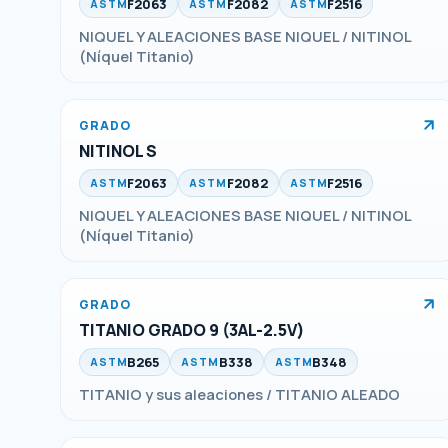
F2063
F2082
F2516
ASTM
ASTM
ASTM
NIQUEL Y ALEACIONES BASE NIQUEL / NITINOL
(Níquel Titanio)
GRADO
NITINOL S
F2063
F2082
F2516
ASTM
ASTM
ASTM
NIQUEL Y ALEACIONES BASE NIQUEL / NITINOL
(Níquel Titanio)
GRADO
TITANIO GRADO 9 (3AL-2.5V)
B265
B338
B348
ASTM
ASTM
ASTM
TITANIO y sus aleaciones / TITANIO ALEADO