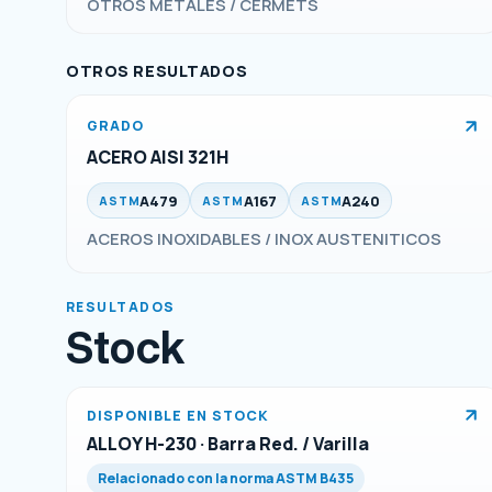
OTROS METALES / CERMETS
OTROS RESULTADOS
GRADO
ACERO AISI 321H
A479
A167
A240
ASTM
ASTM
ASTM
ACEROS INOXIDABLES / INOX AUSTENITICOS
RESULTADOS
Stock
DISPONIBLE EN STOCK
ALLOY H-230 · Barra Red. / Varilla
Relacionado con la norma ASTM B435