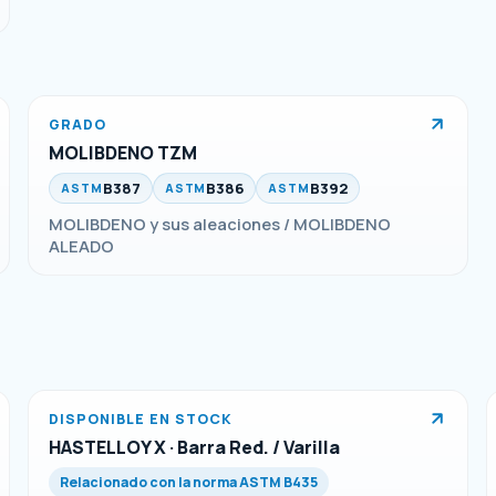
GRADO
MOLIBDENO TZM
B387
B386
B392
ASTM
ASTM
ASTM
MOLIBDENO y sus aleaciones / MOLIBDENO
ALEADO
DISPONIBLE EN STOCK
HASTELLOY X · Barra Red. / Varilla
Relacionado con la norma ASTM B435