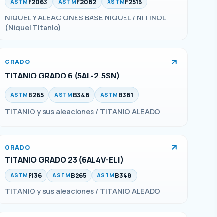
F2063
F2082
F2516
ASTM
ASTM
ASTM
NIQUEL Y ALEACIONES BASE NIQUEL / NITINOL
(Níquel Titanio)
GRADO
TITANIO GRADO 6 (5AL-2.5SN)
B265
B348
B381
ASTM
ASTM
ASTM
TITANIO y sus aleaciones / TITANIO ALEADO
GRADO
TITANIO GRADO 23 (6AL4V-ELI)
F136
B265
B348
ASTM
ASTM
ASTM
TITANIO y sus aleaciones / TITANIO ALEADO