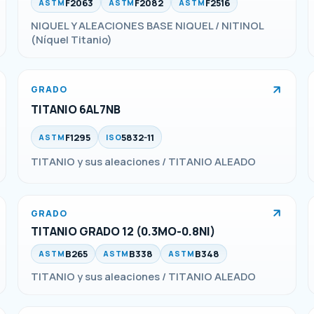
F2063
F2082
F2516
ASTM
ASTM
ASTM
NIQUEL Y ALEACIONES BASE NIQUEL / NITINOL
(Níquel Titanio)
GRADO
TITANIO 6AL7NB
F1295
5832-11
ASTM
ISO
TITANIO y sus aleaciones / TITANIO ALEADO
GRADO
TITANIO GRADO 12 (0.3MO-0.8NI)
B265
B338
B348
ASTM
ASTM
ASTM
TITANIO y sus aleaciones / TITANIO ALEADO