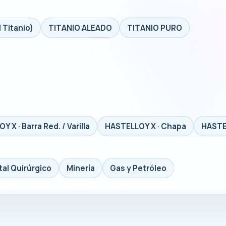
 Titanio)
TITANIO ALEADO
TITANIO PURO
 X · Barra Red. / Varilla
HASTELLOY X · Chapa
HASTEL
tal Quirúrgico
Minería
Gas y Petróleo