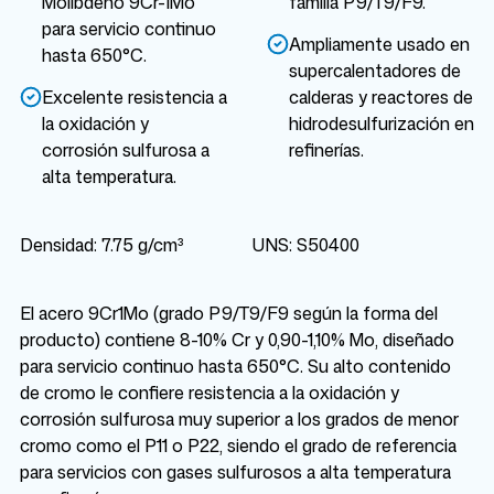
Molibdeno 9Cr-1Mo
familia P9/T9/F9.
para servicio continuo
Ampliamente usado en
hasta 650°C.
supercalentadores de
Excelente resistencia a
calderas y reactores de
la oxidación y
hidrodesulfurización en
corrosión sulfurosa a
refinerías.
alta temperatura.
Densidad: 7.75 g/cm³
UNS: S50400
El acero 9Cr1Mo (grado P9/T9/F9 según la forma del
producto) contiene 8-10% Cr y 0,90-1,10% Mo, diseñado
para servicio continuo hasta 650°C. Su alto contenido
de cromo le confiere resistencia a la oxidación y
corrosión sulfurosa muy superior a los grados de menor
cromo como el P11 o P22, siendo el grado de referencia
para servicios con gases sulfurosos a alta temperatura