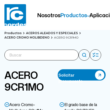
Nosotros
Productos
Aplicac
Productos
ACEROS ALEADOS Y ESPECIALES
ACERO CROMO MOLIBDENO
ACERO 9CR1MO
ACERO
Solicitar
presupuesto
9CR1MO
Acero Cromo-
El grado base de la