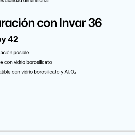
stabilidad dimensional
ación con Invar 36
oy 42
ación posible
con vidrio borosilicato
ble con vidrio borosilicato y Al₂O₃