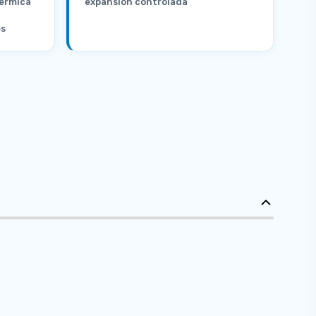
térmica
expansión controlada
es