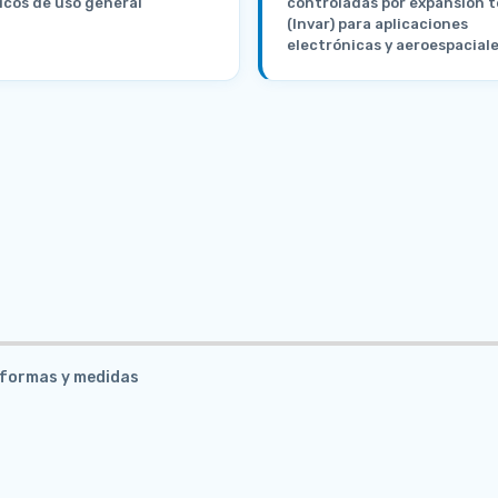
icos de uso general
controladas por expansión 
(Invar) para aplicaciones
electrónicas y aeroespacial
s formas y medidas