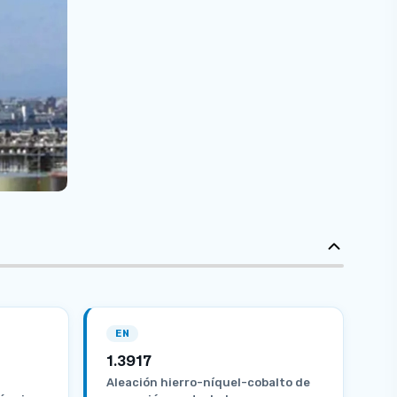
EN
1.3917
Aleación hierro-níquel-cobalto de