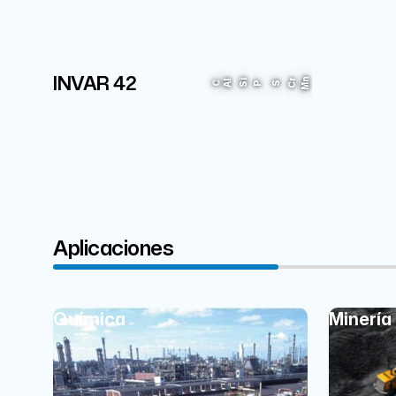
Ni
INVAR 42
Mn
41%
Cr
Si
Al
C
P
S
Aplicaciones
Química
Minería