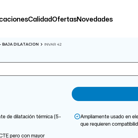
icaciones
Calidad
Ofertas
Novedades
- BAJA DILATACION
INVAR 42
te de dilatación térmica (5-
Ampliamente usado en elec
que requieren compatibilida
o CTE pero con mayor