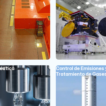
éutica
Control de Emisiones 
Tratamiento de Gase