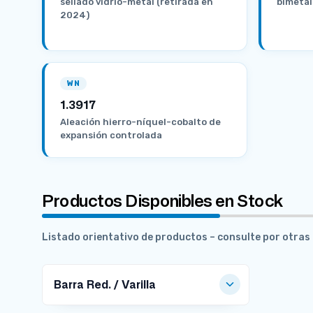
sellado vidrio-metal (retirada en
bimetál
2024)
WN
1.3917
Aleación hierro-níquel-cobalto de
expansión controlada
Productos Disponibles en Stock
Listado orientativo de productos – consulte por otra
Barra Red. / Varilla
MEDIDAS DISPONIBLES