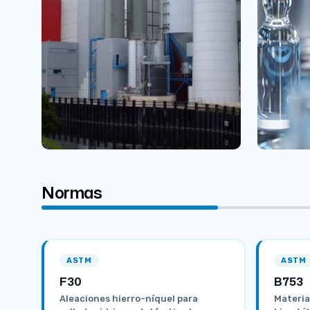
Normas
ASTM
ASTM
F30
B753
Aleaciones hierro-níquel para
Materia