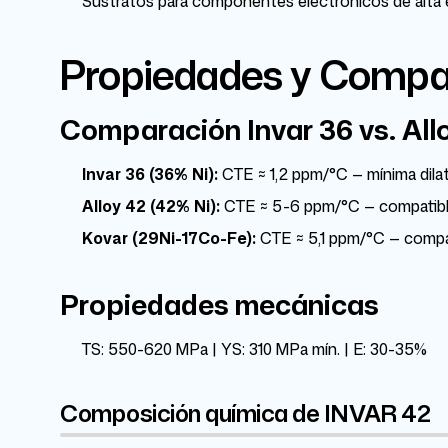
Sustratos para componentes electrónicos de alta e
Propiedades y Compar
Comparación Invar 36 vs. All
Invar 36 (36% Ni):
CTE ≈ 1,2 ppm/°C — mínima dilat
Alloy 42 (42% Ni):
CTE ≈ 5-6 ppm/°C — compatible 
Kovar (29Ni-17Co-Fe):
CTE ≈ 5,1 ppm/°C — compati
Propiedades mecánicas
TS: 550-620 MPa | YS: 310 MPa mín. | E: 30-35%
Composición química de INVAR 42