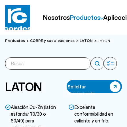
Nosotros
Productos
Aplicac
Productos
COBRE y sus aleaciones
LATON
LATON
LATON
Solicitar
presupuesto
Aleación Cu-Zn (latón
Excelente
estándar 70/30 o
conformabilidad en
60/40) para
caliente y en frío.