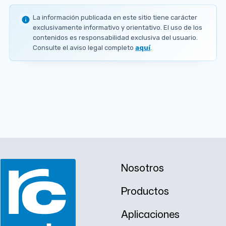
DISPONIBLES
Ø
1
La información publicada en este sitio tiene carácter
.
Ø
Ø
Ø
Ø
exclusivamente informativo y orientativo. El uso de los
A PEDIDO
OFERTA
Ø
2
0
0
0
0
contenidos es responsabilidad exclusiva del usuario.
0
m
.
.
.
.
.
Consulte el aviso legal completo
aquí
.
m
0
0
1
1
A PEDIDO
A PEDIDO
A PEDIDO
1
6
8
2
5
m
m
m
m
m
m
m
m
m
m
Ø
Ø
0
0
.
.
A PEDIDO
2
3
m
m
m
m
Nosotros
Productos
Aplicaciones