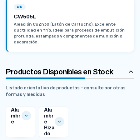
WN
CW505L
Aleación CuZn30 (Latón de Cartucho): Excelente
ductilidad en frío. Ideal para procesos de embutición
profunda, estampado y componentes de munición o
decoración.
Productos Disponibles en Stock
Listado orientativo de productos – consulte por otras
formas y medidas
Ala
Ala
mbr
mbr
e
e
MEDIDAS
Riza
DISPONIBLES
do
MEDIDAS