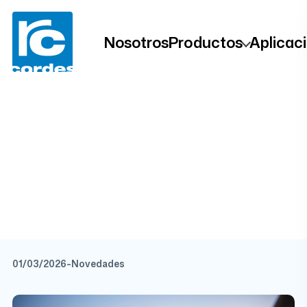
Nosotros
Productos
Aplicac
Asesoramiento
técnico
especializado
01/03/2026
-
Novedades