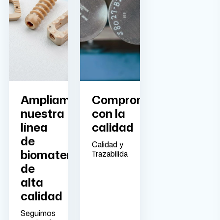
Ampliamos
Comprometidos
nuestra
con la
línea
calidad
de
Calidad y
biomateriales
Trazabilidad
de
alta
calidad
Seguimos