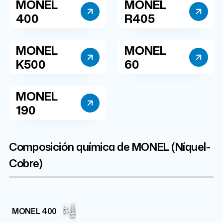
MONEL
MONEL
400
R405
MONEL
MONEL
K500
60
MONEL
190
Composición química de MONEL (Níquel-
Cobre)
Cu
Ni
Fe
2%
2.5%
MONEL 400
31%
63%
Si
C
S
Mn