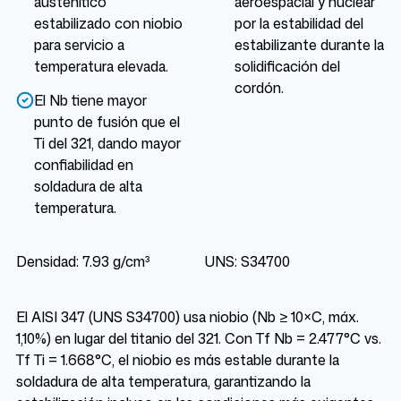
austenítico
aeroespacial y nuclear
estabilizado con niobio
por la estabilidad del
para servicio a
estabilizante durante la
temperatura elevada.
solidificación del
cordón.
El Nb tiene mayor
punto de fusión que el
Ti del 321, dando mayor
confiabilidad en
soldadura de alta
temperatura.
Densidad: 7.93 g/cm³
UNS: S34700
El AISI 347 (UNS S34700) usa niobio (Nb ≥ 10×C, máx.
1,10%) en lugar del titanio del 321. Con Tf Nb = 2.477°C vs.
Tf Ti = 1.668°C, el niobio es más estable durante la
soldadura de alta temperatura, garantizando la