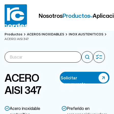
Nosotros
Productos
Aplicac
Productos
ACEROS INOXIDABLES
INOX AUSTENITICOS
ACERO AISI 347
ACERO
Solicitar
presupuesto
AISI 347
Acero inoxidable
Preferido en