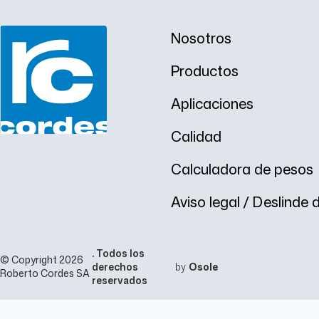
m
p
.
p
5
Nosotros
3
Productos
Aplicaciones
Calidad
Calculadora de pesos
Aviso legal / Deslinde
. Todos los
© Copyright 2026
derechos
by
Osole
Roberto Cordes SA
reservados