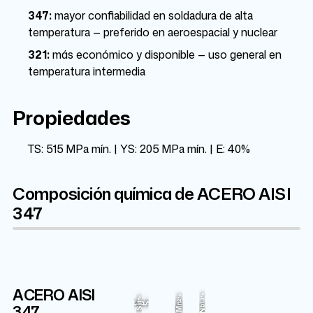
347:
mayor confiabilidad en soldadura de alta
temperatura — preferido en aeroespacial y nuclear
321:
más económico y disponible — uso general en
temperatura intermedia
Propiedades
TS: 515 MPa mín. | YS: 205 MPa mín. | E: 40%
Composición química de ACERO AISI
347
ACERO AISI
Cr
Fe
Ni
1.1%
2%
1%
10.5%
18%
67.245%
347
C
P
S
Mn
Si
Nb