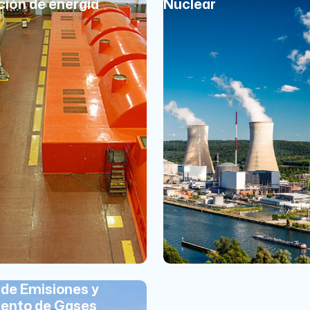
ión de energía
Nuclear
 de Emisiones y
ento de Gases