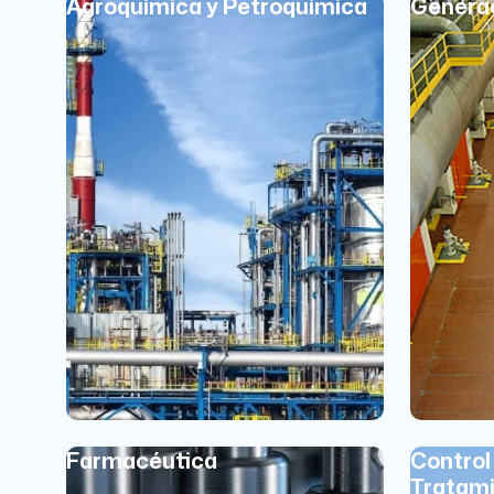
Agroquímica y Petroquímica
Generac
Farmacéutica
Control
Tratami