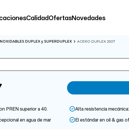
icaciones
Calidad
Ofertas
Novedades
INOXIDABLES DUPLEX y SUPERDUPLEX
ACERO DUPLEX 2507
7
con PREN superior a 40.
Alta resistencia mecánica
xcepcional en agua de mar
El estándar en oil & gas of