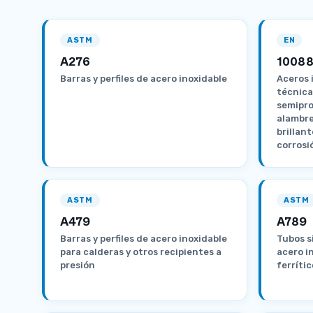
ASTM
EN
A276
10088
Barras y perfiles de acero inoxidable
Aceros 
técnica
semipro
alambre
brillant
corrosi
ASTM
ASTM
A479
A789
Barras y perfiles de acero inoxidable
Tubos s
para calderas y otros recipientes a
acero i
presión
ferríti