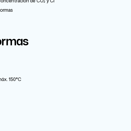
concentración de CO₂ y Cl⁻
formas
Normas
máx. 150°C