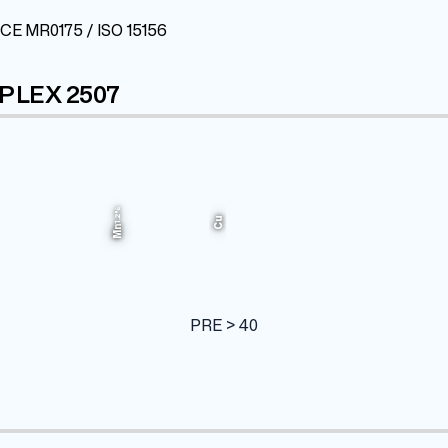
ACE MR0175 / ISO 15156
UPLEX 2507
Fe
Ni
Mo
1.2%
7%
4%
61.135%
Cu
Mn
PRE > 40