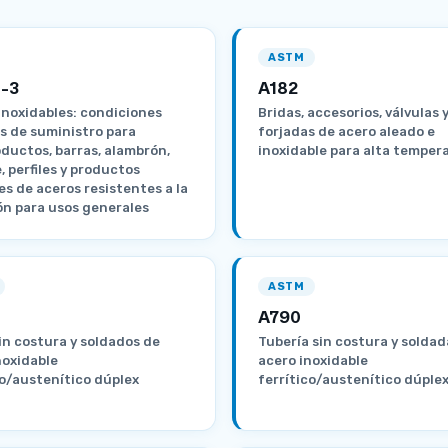
ASTM
-3
A182
inoxidables: condiciones
Bridas, accesorios, válvulas 
s de suministro para
forjadas de acero aleado e
ductos, barras, alambrón,
inoxidable para alta temper
, perfiles y productos
es de aceros resistentes a la
ón para usos generales
ASTM
A790
in costura y soldados de
Tubería sin costura y soldad
noxidable
acero inoxidable
co/austenítico dúplex
ferrítico/austenítico dúple