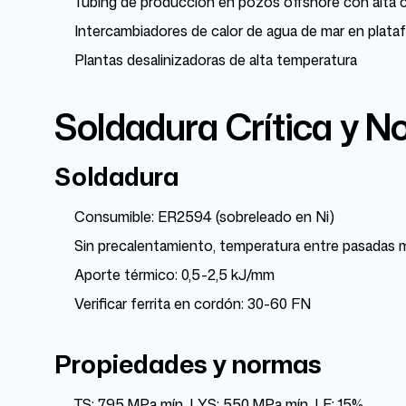
Tubing de producción en pozos offshore con alta 
Intercambiadores de calor de agua de mar en plata
Plantas desalinizadoras de alta temperatura
Soldadura Crítica y 
Soldadura
Consumible: ER2594 (sobreleado en Ni)
Sin precalentamiento, temperatura entre pasadas 
Aporte térmico: 0,5-2,5 kJ/mm
Verificar ferrita en cordón: 30-60 FN
Propiedades y normas
TS: 795 MPa mín. | YS: 550 MPa mín. | E: 15%