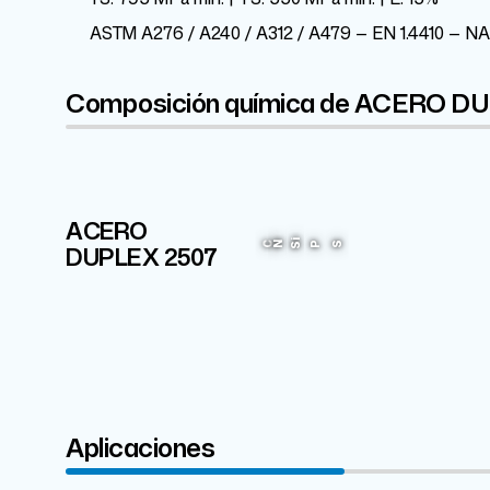
ASTM A276 / A240 / A312 / A479 — EN 1.4410 — N
Composición química de ACERO D
ACERO
Cr
25%
Si
DUPLEX 2507
C
N
P
S
Aplicaciones