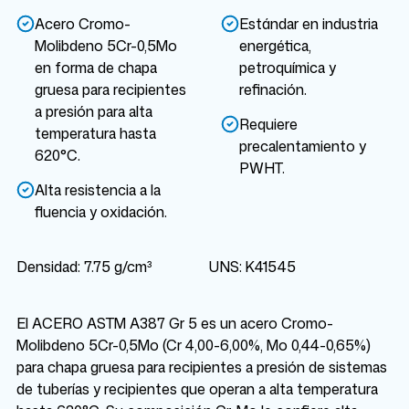
Acero Cromo-
Estándar en industria
Molibdeno 5Cr-0,5Mo
energética,
en forma de chapa
petroquímica y
gruesa para recipientes
refinación.
a presión para alta
Requiere
temperatura hasta
precalentamiento y
620°C.
PWHT.
Alta resistencia a la
fluencia y oxidación.
Densidad: 7.75 g/cm³
UNS: K41545
El ACERO ASTM A387 Gr 5 es un acero Cromo-
Molibdeno 5Cr-0,5Mo (Cr 4,00-6,00%, Mo 0,44-0,65%)
para chapa gruesa para recipientes a presión de sistemas
de tuberías y recipientes que operan a alta temperatura