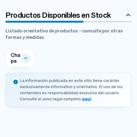
Productos Disponibles en Stock
Listado orientativo de productos – consulte por otras
formas y medidas
Cha
pa
MEDIDAS
DISPONIBLES
La información publicada en este sitio tiene carácter
E
exclusivamente informativo y orientativo. El uso de los
s
contenidos es responsabilidad exclusiva del usuario.
p
Consulte el aviso legal completo
aquí
.
e
s
o
r
6
m
m