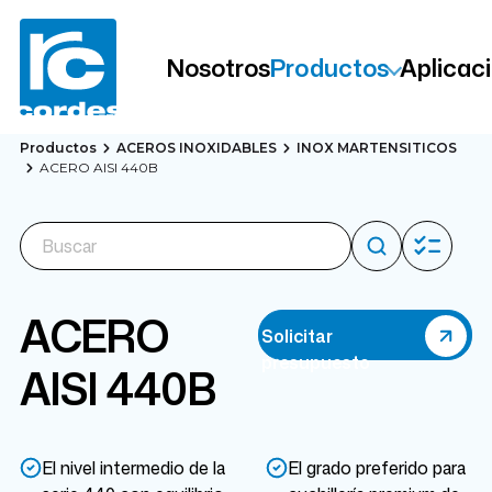
Nosotros
Productos
Aplicac
Productos
ACEROS INOXIDABLES
INOX MARTENSITICOS
ACERO AISI 440B
ACERO
Solicitar
presupuesto
AISI 440B
El nivel intermedio de la
El grado preferido para