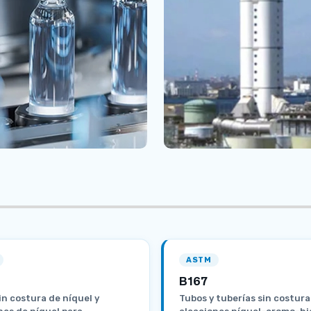
ASTM
B167
in costura de níquel y
Tubos y tuberías sin costura