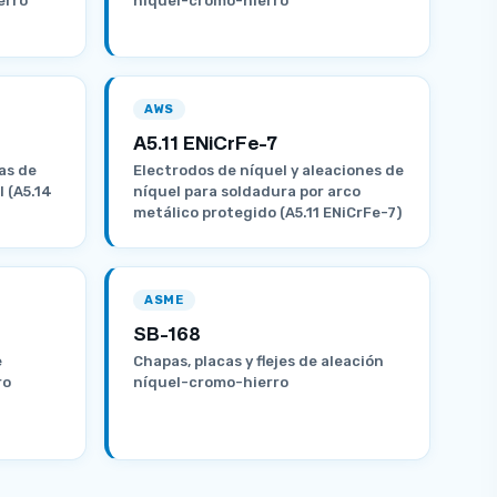
erro
níquel-cromo-hierro
AWS
A5.11 ENiCrFe-7
as de
Electrodos de níquel y aleaciones de
l (A5.14
níquel para soldadura por arco
metálico protegido (A5.11 ENiCrFe-7)
ASME
SB-168
e
Chapas, placas y flejes de aleación
ro
níquel-cromo-hierro