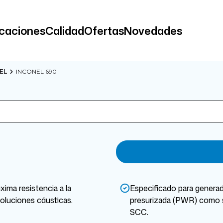
icaciones
Calidad
Ofertas
Novedades
EL
INCONEL 690
ima resistencia a la
Especificado para generad
soluciones cáusticas.
presurizada (PWR) como su
SCC.