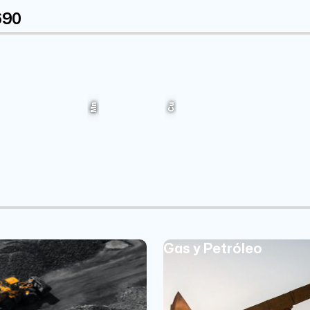
690
Ni
Fe
9%
Mn
58%
Cu
Gas y Petróleo