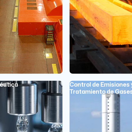
éutica
Control de Emisiones 
Tratamiento de Gase