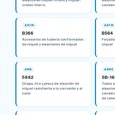
aleaciones níquel-cromo y níquel-
aleacio
cromo-hierro
conden
ASTM
ASTM
B366
B564
Accesorios de tubería conformados
Forjado
de níquel y aleaciones de níquel
níquel
AMS
ASME
5882
SB-16
Chapa, tira y placa de aleación de
Tubos s
níquel resistente a la corrosión y al
aleacio
calor
conden
de calo