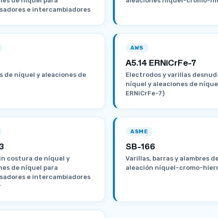
nes de níquel para
aleaciones níquel-cromo-hi
sadores e intercambiadores
AWS
A5.14 ERNiCrFe-7
s de níquel y aleaciones de
Electrodos y varillas desnud
níquel y aleaciones de níque
ERNiCrFe-7)
ASME
3
SB-166
in costura de níquel y
Varillas, barras y alambres d
nes de níquel para
aleación níquel-cromo-hier
sadores e intercambiadores
r