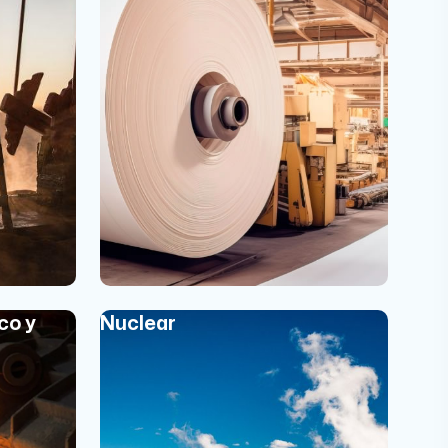
co y
Nuclear