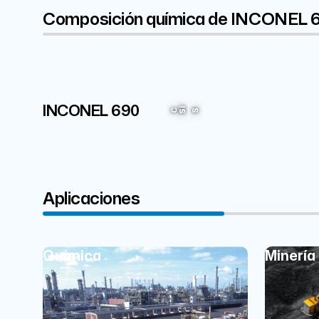
Composición química de INCONEL 
Cr
INCONEL 690
29%
Si
C
S
Aplicaciones
Química
Minería