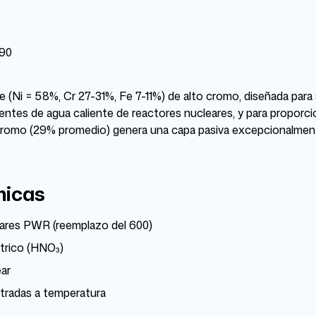
90
(Ni ≈ 58%, Cr 27-31%, Fe 7-11%) de alto cromo, diseñada para 
ientes de agua caliente de reactores nucleares, y para proporc
o cromo (29% promedio) genera una capa pasiva excepcionalmen
micas
eares PWR (reemplazo del 600)
ítrico (HNO₃)
ear
ntradas a temperatura