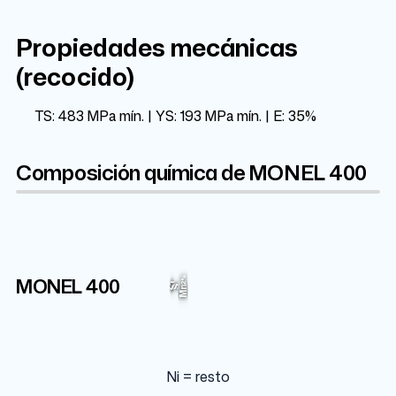
Propiedades mecánicas
(recocido)
TS: 483 MPa mín. | YS: 193 MPa mín. | E: 35%
Composición química de MONEL 400
Cu
Ni
Fe
MONEL 400
2.5%
2%
31%
63%
Si
C
S
Mn
Ni = resto