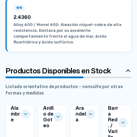
WN
2.4360
Alloy 400 / Monel 400: Aleación níquel-cobre de alta
resistencia. Destaca por su excelente
comportamiento frente al agua de mar, ácido
fluorhídrico y ácido sulfúrico.
Productos Disponibles en Stock
Listado orientativo de productos – consulte por otras
formas y medidas
Ala
Anill
Ara
Barr
mbr
o de
ndel
a
e
Got
a
Red
MEDIDAS
MEDIDAS
eo
. /
DISPONIBLES
DISPONIBLES
MEDIDAS
Vari
DISPONIBLES